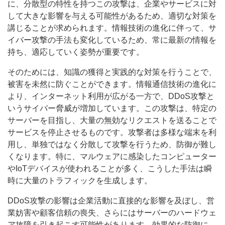
に、分散型の特性を持つこの攻撃は、企業やサービスに対
して大きな影響を与える可能性があるため、適切な対策を
講じることが求められます。情報技術の進化に伴って、サ
イバー攻撃の手法も変化しているため、常に最新の情報を
持ち、適応していく姿勢が重要です。
そのためには、知識の獲得と実践的な対策を行うことで、
被害を未然に防ぐことができます。情報通信技術の進化に
より、インターネット利用が広がる一方で、DDoS攻撃と
いうサイバー脅威が増加しています。この攻撃は、特定の
サーバーを目指し、大量の無効なリクエストを送ることで
サービスを停止させるものです。攻撃者は多様な端末を利
用し、単独ではなく分散して攻撃を行うため、防御が難し
くなります。特に、マルウェアに感染したコンピューター
やIoTデバイスが使われることが多く、こうした手法は瞬
時に大量のトラフィックを生成します。
DDoS攻撃の影響は企業活動に直接的な影響を及ぼし、営
業妨害や顧客信頼の喪失、さらにはサーバーのハードウェ
ア故障を引き起こす可能性があります。効果的な防御に