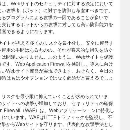
は、Webサイトのセキュリティに対する決定において
ない攻撃者（ボット）に対する防御も考慮すべきです。
あるプログラムによる攻撃の一因であることが多いで
は、自動タスクを実行するボットからの攻撃に対しても高い防御能力を
運営できるようになります。
llは、Webサイトが抱える多くのリスクを最小化し、安全に運営す
や運用の手間はあるものの、それが将来的な損失を防ぐ
は間違いありません。このように、Webサイトを保護
b Application Firewallを検討し、導入に向け
いWebサイト運営が実現できます。おそらく、今日の
御策はもはやオプションではなく必須だと言えるでしょ
、リスクを最小限に抑えていくことが求められていま
bサイトへの攻撃が増加しており、セキュリティの確保
on Firewall（WAF）は、Webアプリケーションに特化し
れています。WAFはHTTPトラフィックを監視し、不
撃からWebサイトを守ります。代表的な攻撃手法とし