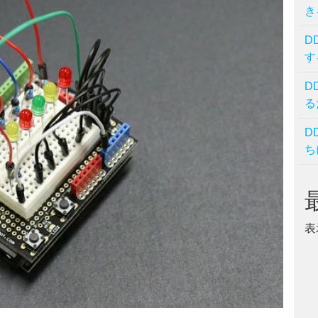
き
D
す
D
る
D
ち
表