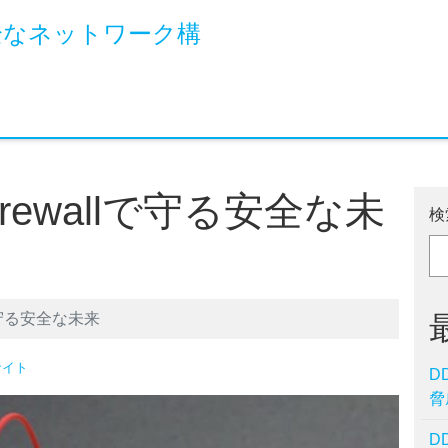
全なネットワーク構
n Firewallで守る安全な未
検
allで守る安全な未来
サイト
D
脅
D