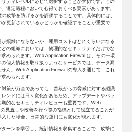
ュリティレベルに応じて選択することが大切です。この
が、選定過程において心得ておくべき要素があります。
allがどの程度の攻撃を防げるかを評価することです。具体的には、
ismが更新されているかどうかを確認することが重要で
理が煩雑にならないか、運用コストはどれくらいになる
などの組織においては、物理的なセキュリティだけでな
す。Web Application Firewallは、その一環
客の個人情報を取り扱うようなサービスでは、データ漏
b Application Firewallの導入を通じて、これ
が求められます。
ィ対策が万全であっても、普段からの脅威に対する認識
トレンドには日々変化があるため、アップデートやパッ
期的なセキュリティレビューも重要です。Web
ことで、これらの見直しや改善を行う際の指標として役立てることが
rewallを導入した場合、日常的な運用にも変化が現れます。
パターンを学習し、統計情報を収集することで、攻撃に