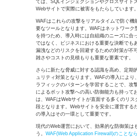
ては、SQLインジェクションやクロスサイト
Webサイトで実際に被害をもたらしています
WAFはこれらの攻撃をリアルタイムで防ぐ機
要なツールとなります。WAFはネットワーク
を持つため、導入時には自組織のニーズに合っ
ではなく、ビジネスにおける重要な決断でも
漏洩などのリスクを回避するための対策が不可
雑さやコストの見積もりも重要な要素です。
さらに新たな脅威に対する認識を高め、定期
ュリティ対策となります。WAFの導入により
ラフィックのパターンを学習することで、攻
によるボット攻撃への高い防御能力も持ってお
は、WAFはWebサイトが直面する多くのリ
段となります。Webサイトを安全に運営する
の導入はその一環として重要です。
現代のWeb運営において、効果的な防御策は
う。
WAF(Web Application Firewall)のこ