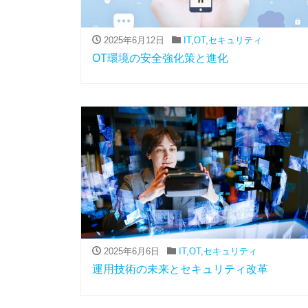
2025年6月12日
IT
,
OT
,
セキュリティ
OT環境の安全強化策と進化
2025年6月6日
IT
,
OT
,
セキュリティ
運用技術の未来とセキュリティ改革