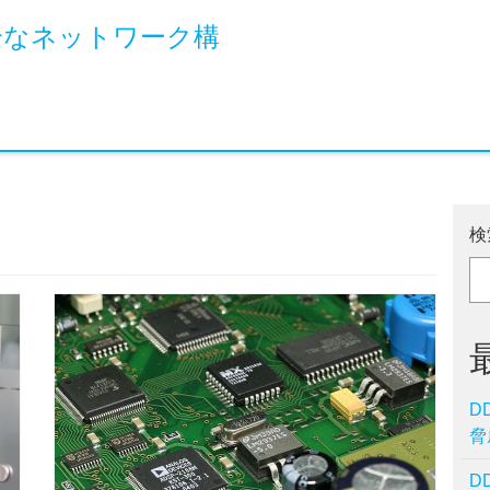
全なネットワーク構
検
D
脅
D