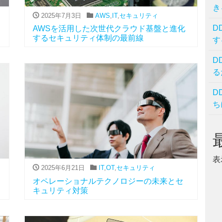
き
2025年7月3日
AWS
,
IT
,
セキュリティ
D
AWSを活用した次世代クラウド基盤と進化
するセキュリティ体制の最前線
す
D
る
D
ち
表
2025年6月21日
IT
,
OT
,
セキュリティ
オペレーショナルテクノロジーの未来とセ
キュリティ対策